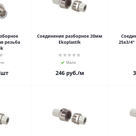
азборное
Соединение разборное 20мм
Соеди
ая резьба
Ekoplastik
25х3/4"
ik
но
Мало
/шт
246
руб.
/м
3