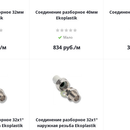
орное 32мм
Соединение разборное 40мм
Соединен
ik
Ekoplastik
Мало
/м
834
руб.
/м
3
рное 32х1"
Соединение разборное 32х1"
 Ekoplastik
наружная резьба Ekoplastik