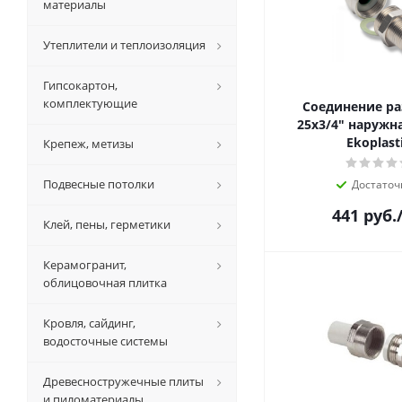
материалы
Утеплители и теплоизоляция
Гипсокартон,
комплектующие
Соединение р
25х3/4" наружн
Ekoplast
Крепеж, метизы
Подвесные потолки
Достаточ
441
руб.
Клей, пены, герметики
Керамогранит,
облицовочная плитка
Кровля, сайдинг,
водосточные системы
Древесностружечные плиты
и пиломатериалы