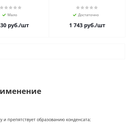
Мало
Достаточно
330
руб.
/шт
1 743
руб.
/шт
рименение
гу и препятствует образованию конденсата;