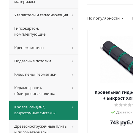
материалы
Утеплители и теплоизоляция
По популярности
Гипсокартон,
комплектующие
Крепеж, метизы
Подвесные потолки
Клей, пены, герметики
Керамогранит,
Кровельная гид
облицовочная плитка
♦ Бикрост ХКП
Кровля, сайдинг,
Достаточ
водосточные системы
743
руб.
Древесностружечные плиты
и пиломатериалы