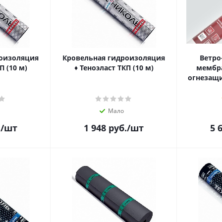
роизоляция
Кровельная гидроизоляция
Ветро
П (10 м)
♦ Теноэласт ТКП (10 м)
мембра
огнезащ
Мало
.
/шт
1 948
руб.
/шт
5 