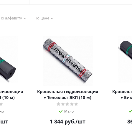
По алфавиту
По цене
роизоляция
Кровельная гидроизоляция
Кровель
 (10 м)
♦ Теноэласт ЭКП (10 м)
♦ Бик
но
Мало
/шт
1 844
руб.
/шт
8