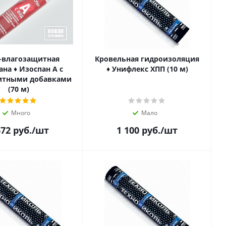
-влагозащитная
Кровельная гидроизоляция
на ♦ Изоспан A с
♦ Унифлекс ХПП (10 м)
итными добавками
(70 м)
Много
Мало
672
руб.
/шт
1 100
руб.
/шт