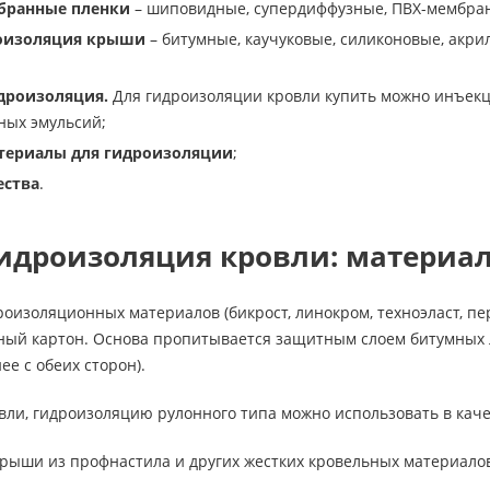
бранные пленки
– шиповидные, супердиффузные, ПВХ-мембран
оизоляция крыши
– битумные, каучуковые, силиконовые, акрил
дроизоляция.
Для гидроизоляции кровли купить можно инъекц
ных эмульсий;
ериалы для гидроизоляции
;
ества
.
гидроизоляция кровли: материал
оизоляционных материалов (бикрост, линокром, техноэласт, пер
ьный картон. Основа пропитывается защитным слоем битумных
ее с обеих сторон).
ли, гидроизоляцию рулонного типа можно использовать в каче
рыши из профнастила и других жестких кровельных материалов 