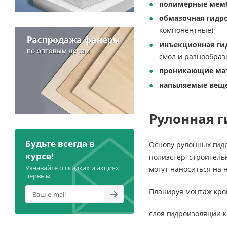
полимерные мем
обмазочная гидр
компонентные);
инъекционная ги
смол и разнообраз
проникающие мат
напыляемые вещ
Рулонная 
Будьте всегда в
Основу рулонных гидр
курсе!
полиэстер, строител
Узнавайте о скидках и акциях
могут наноситься на н
первым
Планируя монтаж кров
слоя гидроизоляции к