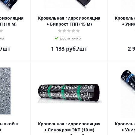
роизоляция
Кровельная гидроизоляция
Кровель
П (10 м)
♦ Бикрост ТПП (15 м)
♦ Уни
но
Достаточно
.
/шт
1 133
руб.
/шт
2 
сыпкой ♦
Кровельная гидроизоляция
Кровель
0
♦ Линокром ЭКП (10 м)
♦ Уни