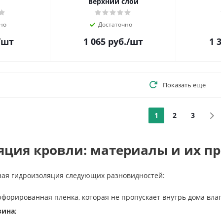
верхний слой
но
Достаточно
/шт
1 065
руб.
/шт
1 
Показать еще
1
2
3
яция кровли: материалы и их п
ная гидроизоляция следующих разновидностей:
форированная пленка, которая не пропускает внутрь дома вла
зина
;