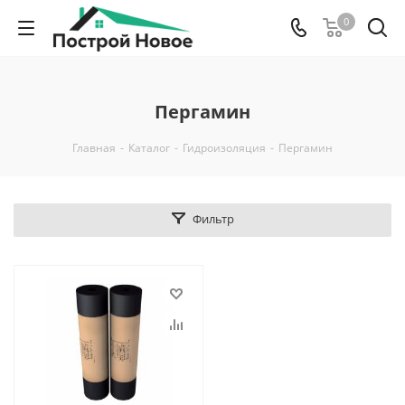
0
Пергамин
Главная
-
Каталог
-
Гидроизоляция
-
Пергамин
Фильтр