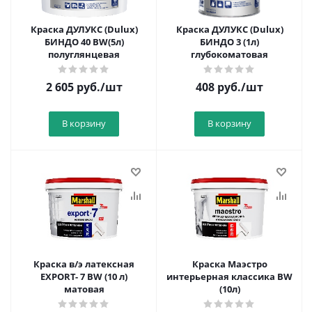
Краска ДУЛУКС (Dulux)
Краска ДУЛУКС (Dulux)
БИНДО 40 BW(5л)
БИНДО 3 (1л)
полуглянцевая
глубокоматовая
2 605
руб.
/шт
408
руб.
/шт
В корзину
В корзину
Краска в/э латексная
Краска Маэстро
EXPORT- 7 BW (10 л)
интерьерная классика BW
матовая
(10л)