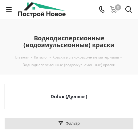
0
Воднодисперсионные
(водоэмульсионные) краски
Главная
-
Каталог
-
Краски и лакокрасочные материалы
-
Воднодисперсионные (водоэмульсионные) краски
Dulux (Дулюкс)
Фильтр