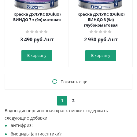
Краска ДУЛУКС (Dulux)
Краска ДУЛУКС (Dulux)
БИНДО 7 ♦ (9л) матовая
БИНДО 3 (9л)
глубокоматовая
3 490
руб.
/шт
2 930
руб.
/шт
В корзину
В корзину
Показать еще
1
2
Водно-дисперсионнная краска может содержать
следующие добавки
антифриз;
биоциды (антисептики);