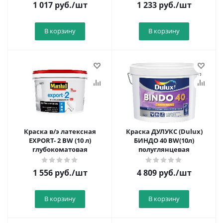
1 017
руб.
/шт
1 233
руб.
/шт
В корзину
В корзину
Краска в/э латексная
Краска ДУЛУКС (Dulux)
EXPORT- 2 BW (10 л)
БИНДО 40 BW(10л)
глубокоматовая
полуглянцевая
1 556
руб.
/шт
4 809
руб.
/шт
В корзину
В корзину