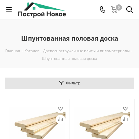
0
Шпунтованная половая доска
Главная
-
Каталог
-
Древесностружечные плиты и пиломатериалы
-
Шпунтованная половая доска
Фильтр