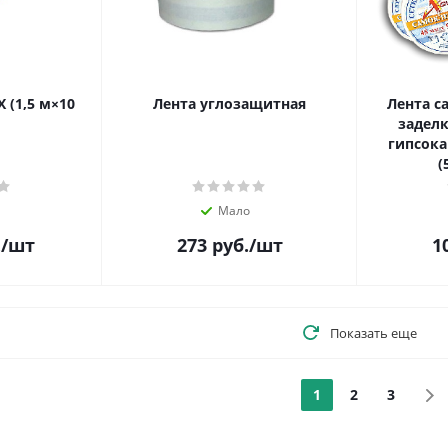
 (1,5 м×10
Лента углозащитная
Лента с
заделк
гипсока
(
Мало
.
/шт
273
руб.
/шт
1
Показать еще
1
2
3