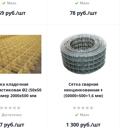
Мало
Мало
59
руб.
/шт
78
руб.
/шт
ка кладочная
Сетка сварная
астиковая Ø2 (50х50
неоцинкованная ♦
змер 2000х500 мм
(50000×500×1,6 мм)
Достаточно
Мало
7
руб.
/шт
1 300
руб.
/шт