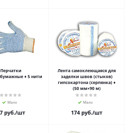
Перчатки
Лента самоклеющаяся для
бумажные ♦ 5 нити
заделки швов (стыков)
гипсокартона (серпянка) ♦
(50 мм×90 м)
Мало
Мало
7
руб.
/шт
174
руб.
/шт