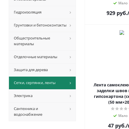
Мало
Гидроизоляция
929
руб.
Грунтовки и бетоноконтакты
Общестроительные
материалы
Отделочные материалы
Защита для дерева
Сетки, серпянки, ленты
Лента самоклею
заделки швов 
Электрика
гипсокартона (с
(50 мм×20
Сантехника и
водоснабжение
Мало
47
руб.
/