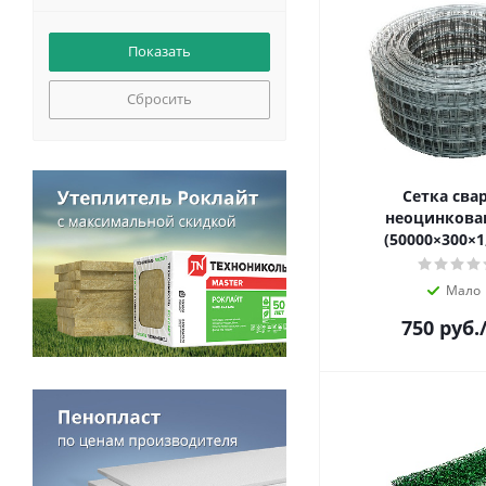
Сбросить
Сетка сва
неоцинкован
(50000×300×1
Мало
750
руб.