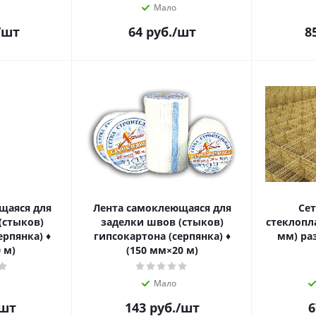
Мало
/шт
64
руб.
/шт
8
щаяся для
Лента самоклеющаяся для
Сет
(стыков)
заделки швов (стыков)
стеклопл
ерпянка) ♦
гипсокартона (серпянка) ♦
мм) ра
 м)
(150 мм×20 м)
Мало
шт
143
руб.
/шт
6