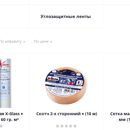
Углозащитные ленты
По алфавиту
По цене
я X-Glass ♦
Скотч 2-х сторонний ♦ (10 м)
Сетка мал
60 гр. м²
мм (1