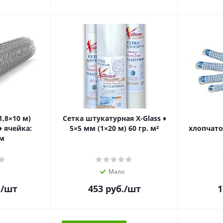
1,8×10 м)
Сетка штукатурная X-Glass ♦
 ячейка:
5×5 мм (1×20 м) 60 гр. м²
хлопчато
м
Мало
.
/шт
453
руб.
/шт
1