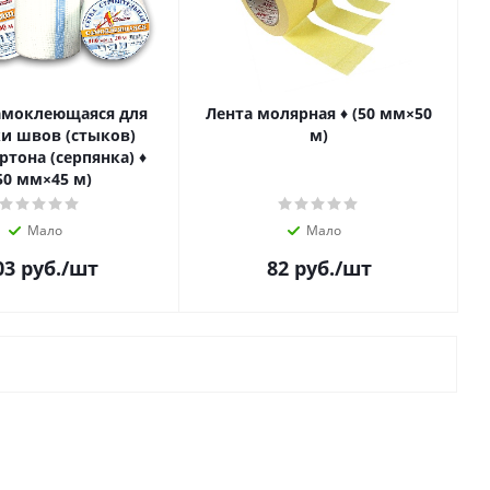
амоклеющаяся для
Лента молярная ♦ (50 мм×50
и швов (стыков)
м)
ртона (серпянка) ♦
50 мм×45 м)
Мало
Мало
03
руб.
/шт
82
руб.
/шт