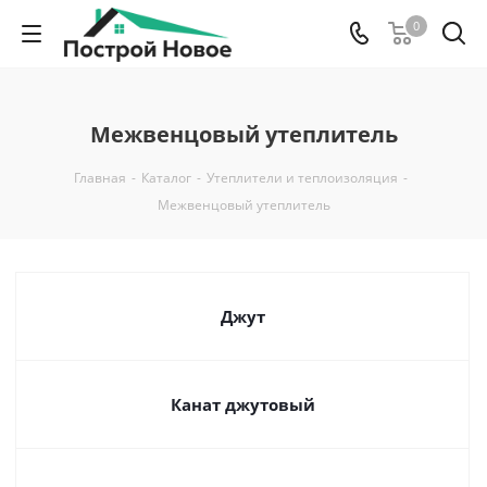
0
Межвенцовый утеплитель
Главная
-
Каталог
-
Утеплители и теплоизоляция
-
Межвенцовый утеплитель
Джут
Канат джутовый