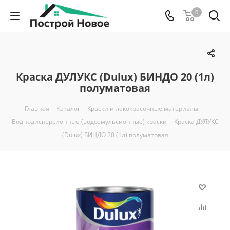
0
Краска ДУЛУКС (Dulux) БИНДО 20 (1л)
полуматовая
Главная
-
Каталог
-
Краски и лакокрасочные материалы
-
Воднодисперсионные (водоэмульсионные) краски
-
Краска ДУЛУКС
(Dulux) БИНДО 20 (1л) полуматовая