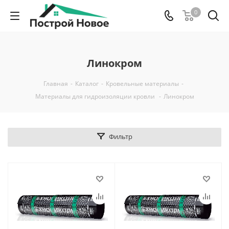
0
Линокром
Главная
-
Каталог
-
Кровельные материалы
-
Материалы для гидроизоляции кровли
-
Линокром
Фильтр