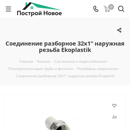
0
Соединение разборное 32х1" наружная
резьба Ekoplastik
Главная
-
Каталог
-
Сантехника и водоснабжение
-
Полипропиленовые трубы и фитинги
-
Резьбовые соединения
-
Соединение разборное 32х1" наружная резьба Ekoplastik