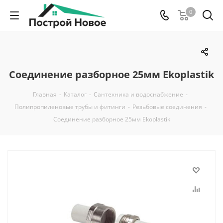
0
Соединение разборное 25мм Ekoplastik
Главная
-
Каталог
-
Сантехника и водоснабжение
-
Полипропиленовые трубы и фитинги
-
Резьбовые соединения
-
Соединение разборное 25мм Ekoplastik