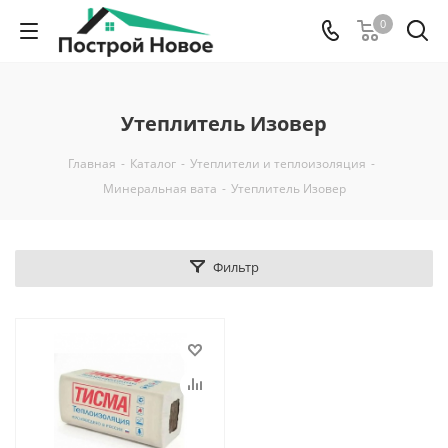
0
Утеплитель Изовер
Главная
-
Каталог
-
Утеплители и теплоизоляция
-
Минеральная вата
-
Утеплитель Изовер
Фильтр