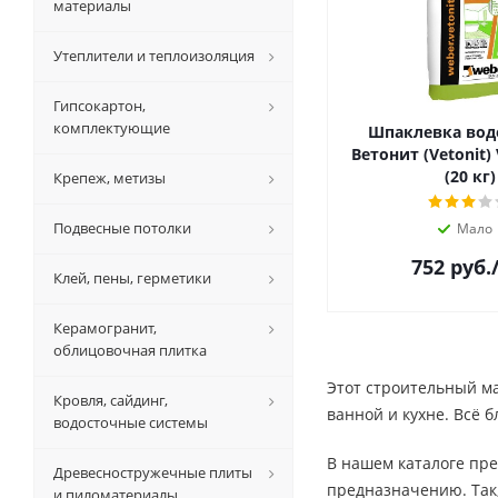
материалы
Утеплители и теплоизоляция
Гипсокартон,
комплектующие
Шпаклевка вод
Ветонит (Vetonit) VH ♦ б
(20 кг)
Крепеж, метизы
Подвесные потолки
Мало
752
руб.
Клей, пены, герметики
Керамогранит,
облицовочная плитка
Этот строительный ма
Кровля, сайдинг,
ванной и кухне. Всё 
водосточные системы
В нашем каталоге пре
Древесностружечные плиты
предназначению. Так,
и пиломатериалы