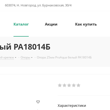
603074, Н. Новгород, ул. Бурнаковская, 30/4
Каталог
Акции
Как купить
ый PA18014Б
ий крепеж
-
Опоры
-
Опора 25мм ProAqua белый PA18014Б
Характеристики