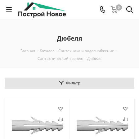
0
Дюбеля
Главная
-
Каталог
-
Сантехника и водоснабжение
-
Сантехнический крепеж
-
Дюбеля
Фильтр