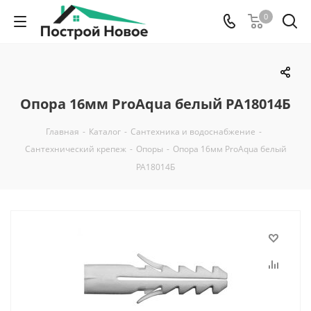
0
Опора 16мм ProAqua белый PA18014Б
Главная
-
Каталог
-
Сантехника и водоснабжение
-
Сантехнический крепеж
-
Опоры
-
Опора 16мм ProAqua белый
PA18014Б