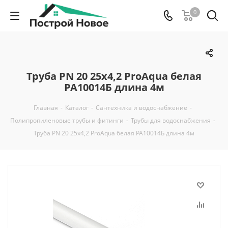
0
Труба PN 20 25x4,2 ProAqua белая
PA10014Б длина 4м
Главная
-
Каталог
-
Сантехника и водоснабжение
-
Полипропиленовые трубы и фитинги
-
Трубы для водоснабжения
-
Труба PN 20 25x4,2 ProAqua белая PA10014Б длина 4м