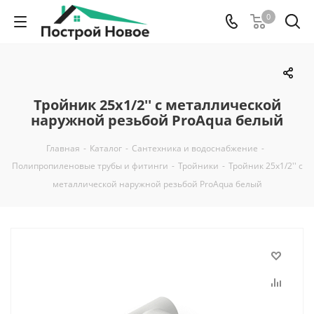
0
Тройник 25x1/2'' с металлической
наружной резьбой ProAqua белый
Главная
-
Каталог
-
Сантехника и водоснабжение
-
Полипропиленовые трубы и фитинги
-
Тройники
-
Тройник 25x1/2'' с
металлической наружной резьбой ProAqua белый