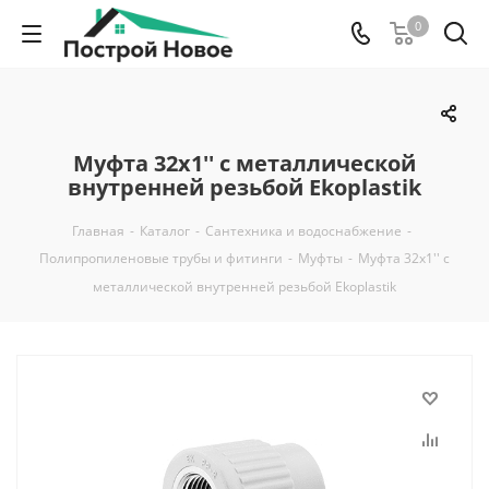
0
Муфта 32x1'' с металлической
внутренней резьбой Ekoplastik
Главная
-
Каталог
-
Сантехника и водоснабжение
-
Полипропиленовые трубы и фитинги
-
Муфты
-
Муфта 32x1'' с
металлической внутренней резьбой Ekoplastik