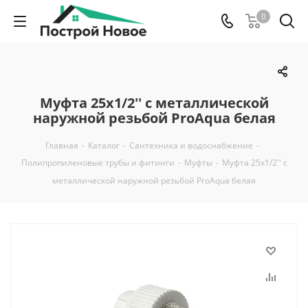
0
Муфта 25x1/2'' с металлической
наружной резьбой ProAqua белая
Главная
-
Каталог
-
Сантехника и водоснабжение
-
Полипропиленовые трубы и фитинги
-
Муфты
-
Муфта 25x1/2'' с
металлической наружной резьбой ProAqua белая