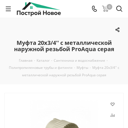
0
Муфта 20x3/4'' с металлической
наружной резьбой ProAqua серая
Главная
-
Каталог
-
Сантехника и водоснабжение
-
Полипропиленовые трубы и фитинги
-
Муфты
-
Муфта 20x3/4'' с
металлической наружной резьбой ProAqua серая