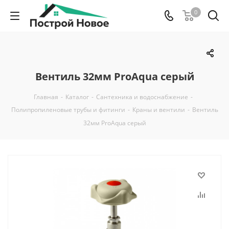
0
Вентиль 32мм ProAqua серый
Главная
-
Каталог
-
Сантехника и водоснабжение
-
Полипропиленовые трубы и фитинги
-
Краны и вентили
-
Вентиль
32мм ProAqua серый