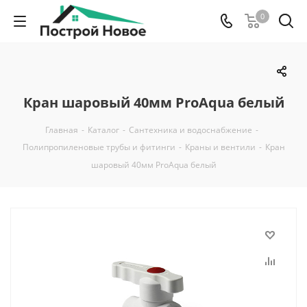
0
Кран шаровый 40мм ProAqua белый
Главная
-
Каталог
-
Сантехника и водоснабжение
-
Полипропиленовые трубы и фитинги
-
Краны и вентили
-
Кран
шаровый 40мм ProAqua белый