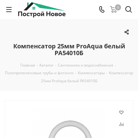
0
Компенсатор 25мм ProAqua белый
PA54010Б
Главная
-
Каталог
-
Сантехника и водоснабжение
-
Полипропиленовые трубы и фитинги
-
Компенсаторы
-
Компенсатор
25мм ProAqua белый PA54010Б