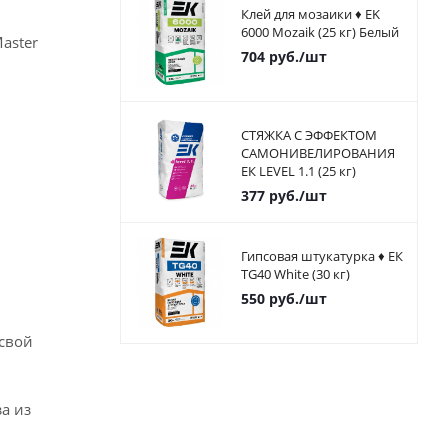
Клей для мозаики ♦ EK
6000 Mozaik (25 кг) Белый
aster
704
руб.
/шт
СТЯЖКА С ЭФФЕКТОМ
САМОНИВЕЛИРОВАНИЯ
ЕК LEVEL 1.1 (25 кг)
377
руб.
/шт
Гипсовая штукатурка ♦ ЕК
TG40 White (30 кг)
550
руб.
/шт
 свой
а из