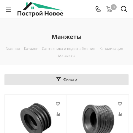
0
Манжеты
Главная
-
Каталог
-
Сантехника и водоснабжение
-
Канализация
-
Манжеты
Фильтр