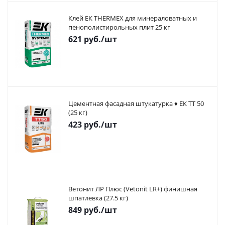
Клей ЕК THERMEX для минераловатных и
пенополистирольных плит 25 кг
621
руб.
/шт
Цементная фасадная штукатурка ♦ ЕК ТТ 50
(25 кг)
423
руб.
/шт
Ветонит ЛР Плюс (Vetonit LR+) финишная
шпатлевка (27.5 кг)
849
руб.
/шт