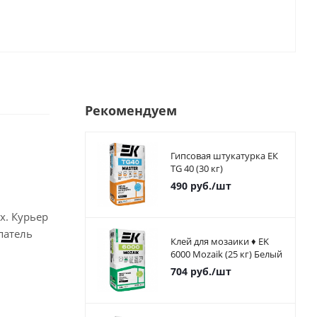
Рекомендуем
Гипсовая штукатурка ЕК
TG 40 (30 кг)
490
руб.
/шт
х. Курьер
патель
Клей для мозаики ♦ EK
6000 Mozaik (25 кг) Белый
704
руб.
/шт