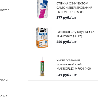
СТЯЖКА С ЭФФЕКТОМ
САМОНИВЕЛИРОВАНИЯ
aster
ЕК LEVEL 1.1 (25 кг)
377
руб.
/шт
Гипсовая штукатурка ♦ ЕК
TG40 White (30 кг)
550
руб.
/шт
Универсальный
монтажный клей
MAKROFLEX MF901 (400
мл)
541
руб.
/шт
 свой
а из