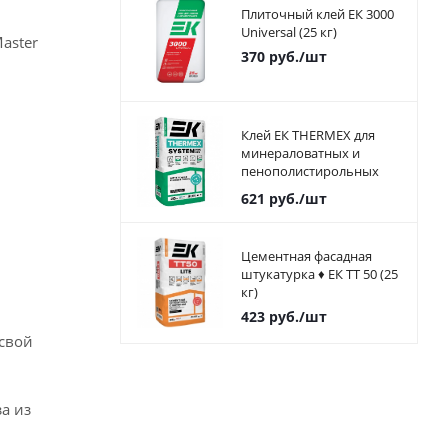
Плиточный клей ЕК 3000
Universal (25 кг)
aster
370
руб.
/шт
Клей ЕК THERMEX для
минераловатных и
пенополистирольных
плит 25 кг
621
руб.
/шт
Цементная фасадная
штукатурка ♦ ЕК ТТ 50 (25
кг)
423
руб.
/шт
 свой
а из