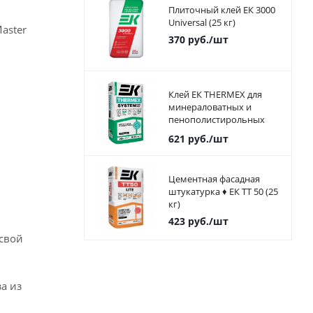
Плиточный клей ЕК 3000
Universal (25 кг)
aster
370
руб.
/шт
Клей ЕК THERMEX для
минераловатных и
пенополистирольных
плит 25 кг
621
руб.
/шт
Цементная фасадная
штукатурка ♦ ЕК ТТ 50 (25
кг)
423
руб.
/шт
 свой
а из