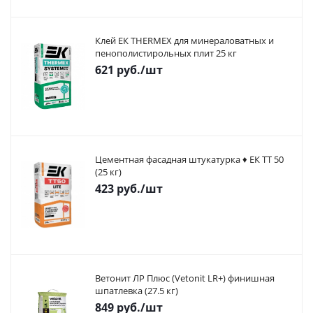
Клей ЕК THERMEX для минераловатных и
пенополистирольных плит 25 кг
621
руб.
/шт
Цементная фасадная штукатурка ♦ ЕК ТТ 50
(25 кг)
423
руб.
/шт
Ветонит ЛР Плюс (Vetonit LR+) финишная
шпатлевка (27.5 кг)
849
руб.
/шт