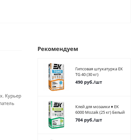
Рекомендуем
Гипсовая штукатурка ЕК
TG 40 (30 кг)
490
руб.
/шт
х. Курьер
патель
Клей для мозаики ♦ EK
6000 Mozaik (25 кг) Белый
704
руб.
/шт