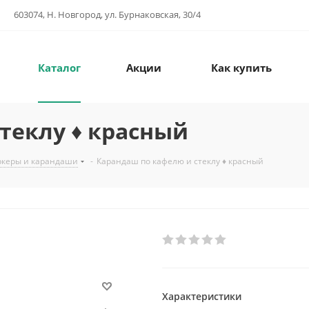
603074, Н. Новгород, ул. Бурнаковская, 30/4
Каталог
Акции
Как купить
теклу ♦ красный
керы и карандаши
-
Карандаш по кафелю и стеклу ♦ красный
Характеристики