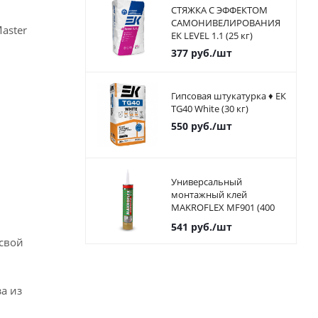
СТЯЖКА С ЭФФЕКТОМ
САМОНИВЕЛИРОВАНИЯ
aster
ЕК LEVEL 1.1 (25 кг)
377
руб.
/шт
Гипсовая штукатурка ♦ ЕК
TG40 White (30 кг)
550
руб.
/шт
Универсальный
монтажный клей
MAKROFLEX MF901 (400
мл)
541
руб.
/шт
 свой
а из