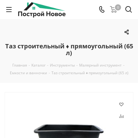
0
Таз строительный ♦ прямоугольный (65
л)
Главная
-
Каталог
-
Инструменты
-
Малярный инструмент
-
Емкости и ванночки
-
Таз строительный ♦ прямоугольный (65 л)