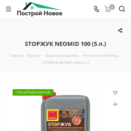
0
STOPЖУК NEOMID 100 (5 л.)
Главная
-
Каталог
-
Защита для дерева
-
Антисептик Неомид
-
STOPЖУК NEOMID 100 (5 л.)
СПЕЦПРЕДЛОЖЕНИЕ