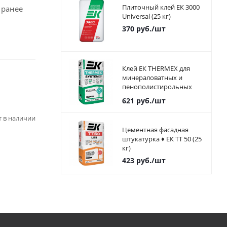
Плиточный клей ЕК 3000
 ранее
Universal (25 кг)
370
руб.
/шт
Клей ЕК THERMEX для
минераловатных и
пенополистирольных
плит 25 кг
621
руб.
/шт
ет в наличии
Цементная фасадная
штукатурка ♦ ЕК ТТ 50 (25
кг)
423
руб.
/шт