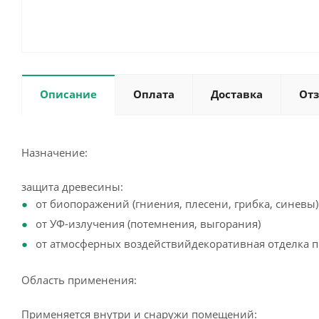
Описание
Оплата
Доставка
От
Назначение:
защита древесины:
от биопоражений (гниения, плесени, грибка, синевы)
от УФ-излучения (потемнения, выгорания)
от атмосферных воздействийдекоративная отделка 
Область применения:
Применяется внутри и снаружи помещений: