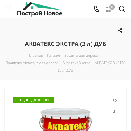
0
АКВАТЕКС ЭКСТРА (3 л) ДУБ
Главная
-
Каталог
-
Защита для дерева
-
Пропитка Акватекс для дерева
-
Акватекс Экстра
-
АКВАТЕКС ЭКСТРА
(3 л) ДУБ
СПЕЦПРЕДЛОЖЕНИЕ