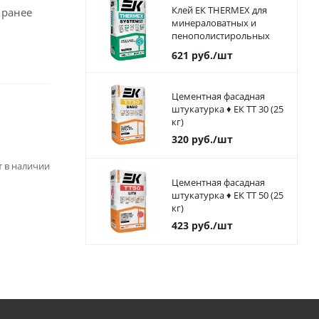
Клей ЕК THERMEX для
 ранее
минераловатных и
пенополистирольных
плит 25 кг
621
руб.
/шт
Цементная фасадная
штукатурка ♦ ЕК ТТ 30 (25
кг)
320
руб.
/шт
ет в наличии
Цементная фасадная
штукатурка ♦ ЕК ТТ 50 (25
кг)
423
руб.
/шт