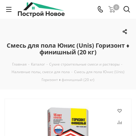
0
Смесь для пола Юнис (Unis) Горизонт ♦
финишный (20 кг)
Главная
-
Каталог
-
Сухие строительные смеси и растворы
-
Наливные полы, смеси для пола
-
Смесь для пола Юнис (Unis)
Горизонт ♦ финишный (20 кг)