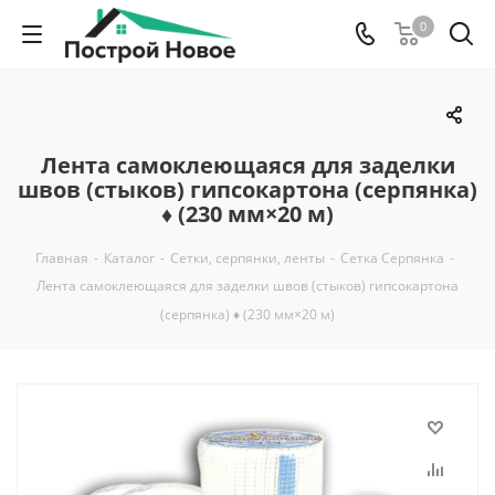
0
Лента самоклеющаяся для заделки
швов (стыков) гипсокартона (серпянка)
♦ (230 мм×20 м)
Главная
-
Каталог
-
Сетки, серпянки, ленты
-
Сетка Серпянка
-
Лента самоклеющаяся для заделки швов (стыков) гипсокартона
(серпянка) ♦ (230 мм×20 м)