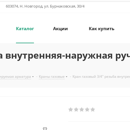
603074, Н. Новгород, ул. Бурнаковская, 30/4
Каталог
Акции
Как купить
ба внутренняя-наружная ру
ируемая арматура
-
Краны газовые
-
Кран газовый 3/4" резьба внутр