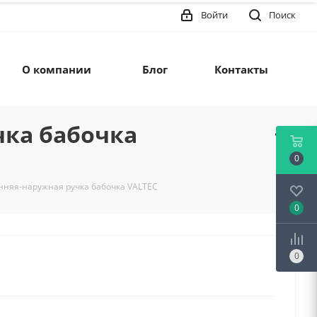
Войти
Поиск
О компании
Блог
Контакты
чка бабочка
0
енняя-наружная ручка бабочка VALTEC
0
0