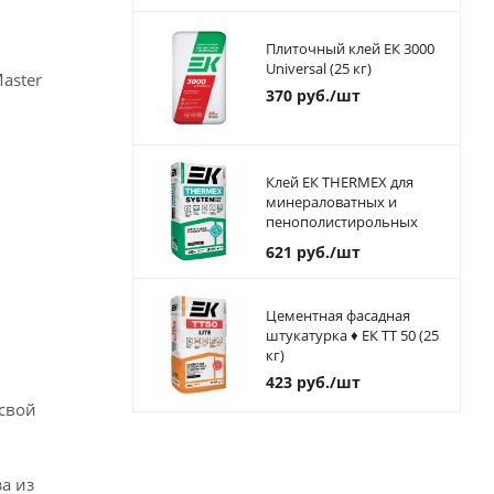
Плиточный клей ЕК 3000
Universal (25 кг)
aster
370
руб.
/шт
Клей ЕК THERMEX для
минераловатных и
пенополистирольных
плит 25 кг
621
руб.
/шт
Цементная фасадная
штукатурка ♦ ЕК ТТ 50 (25
кг)
423
руб.
/шт
 свой
а из