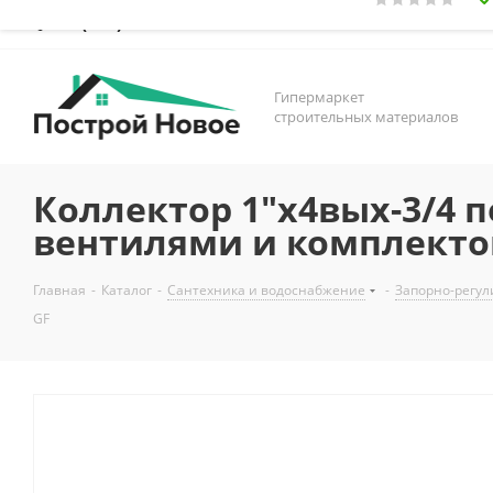
+7 (831) 410-65-67
Заказать звонок
Гипермаркет
строительных материалов
Коллектор 1"х4вых-3/4 
вентилями и комплектом
Главная
-
Каталог
-
Сантехника и водоснабжение
-
Запорно-регул
GF