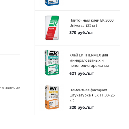
Плиточный клей ЕК 3000
Universal (25 кг)
370
руб.
/шт
Клей ЕК THERMEX для
минераловатных и
пенополистирольных
плит 25 кг
621
руб.
/шт
ет в наличии
Цементная фасадная
штукатурка ♦ ЕК ТТ 30 (25
кг)
320
руб.
/шт