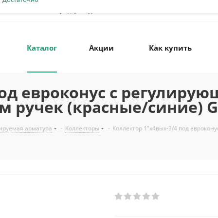
603074, Н. Новгород, ул. Бурнаковская, 30/4
Каталог
Акции
Как купить
под евроконус с регулиру
 ручек (красные/синие) G
ируемая арматура
-
Коллекторы
-
Коллектор 1"х4вых-3/4 под еврокон