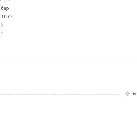
ар
10 С°
2
F
Н