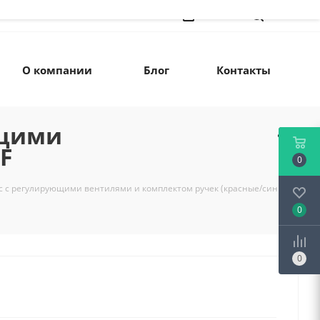
Войти
Поиск
О компании
Блог
Контакты
ющими
F
0
ус с регулирующими вентилями и комплектом ручек (красные/синие)
0
0