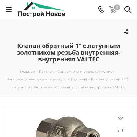
0
Клапан обратный 1" с латунным
золотником резьба внутренняя-
внутренняя VALTEC
Главная
-
Каталог
-
Сантехника и водоснабжение
-
Запорно-регулируемая арматура
-
Клапаны
-
Клапан обратный 1" с
латунным золотником резьба внутренняя-внутренняя VALTEC