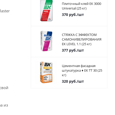
Плиточный клей ЕК 3000
Universal (25 кг)
aster
370
руб.
/шт
СТЯЖКА С ЭФФЕКТОМ
САМОНИВЕЛИРОВАНИЯ
ЕК LEVEL 1.1 (25 кг)
377
руб.
/шт
Цементная фасадная
штукатурка ♦ ЕК ТТ 30 (25
кг)
320
руб.
/шт
 свой
а из