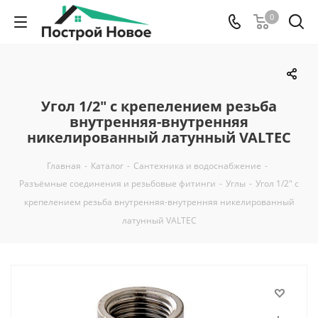
0
Угол 1/2" с крепелением резьба
внутренняя-внутренняя
никелированный латунный VALTEC
Главная
-
Каталог
-
Сантехника и водоснабжение
-
Разъёмные соединения и резьбовые фитинги
-
Углы
-
Угол 1/2" с
крепелением резьба внутренняя-внутренняя никелированный
латунный VALTEC