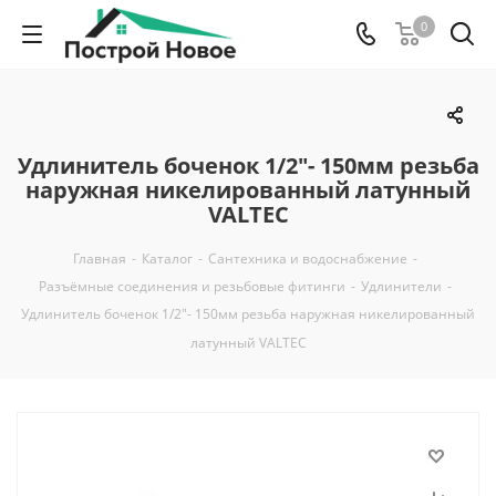
0
Удлинитель боченок 1/2"- 150мм резьба
наружная никелированный латунный
VALTEC
Главная
-
Каталог
-
Сантехника и водоснабжение
-
Разъёмные соединения и резьбовые фитинги
-
Удлинители
-
Удлинитель боченок 1/2"- 150мм резьба наружная никелированный
латунный VALTEC