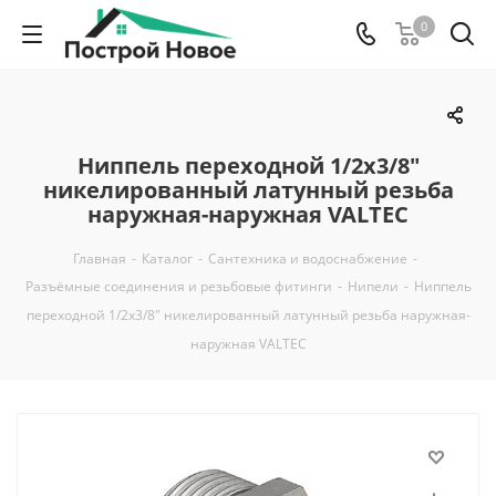
0
Ниппель переходной 1/2х3/8"
никелированный латунный резьба
наружная-наружная VALTEC
Главная
-
Каталог
-
Сантехника и водоснабжение
-
Разъёмные соединения и резьбовые фитинги
-
Нипели
-
Ниппель
переходной 1/2х3/8" никелированный латунный резьба наружная-
наружная VALTEC