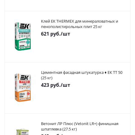
Клей ЕК THERMEX для минераловатных и
пенополистирольных плит 25 кг
621
руб.
/шт
Цементная фасадная штукатурка ♦ ЕК ТТ 50
(25 кг)
423
руб.
/шт
Ветонит ЛР Плюс (Vetonit LR+) финишная
шпатлевка (27.5 кг)