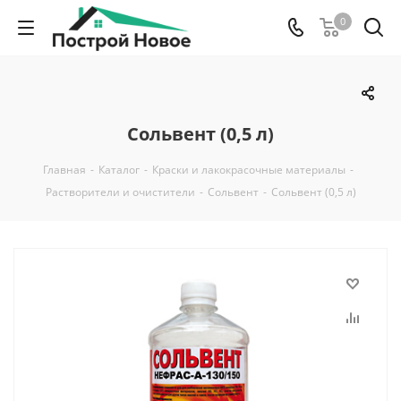
0
Сольвент (0,5 л)
Главная
-
Каталог
-
Краски и лакокрасочные материалы
-
Растворители и очистители
-
Сольвент
-
Сольвент (0,5 л)