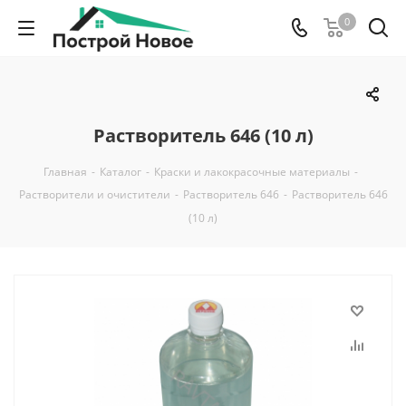
0
Растворитель 646 (10 л)
Главная
-
Каталог
-
Краски и лакокрасочные материалы
-
Растворители и очистители
-
Растворитель 646
-
Растворитель 646
(10 л)