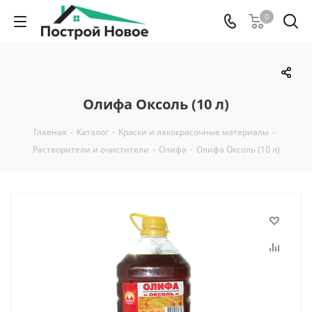
0
Олифа Оксоль (10 л)
Главная
-
Каталог
-
Краски и лакокрасочные материалы
-
Растворители и очистители
-
Олифа
-
Олифа Оксоль (10 л)